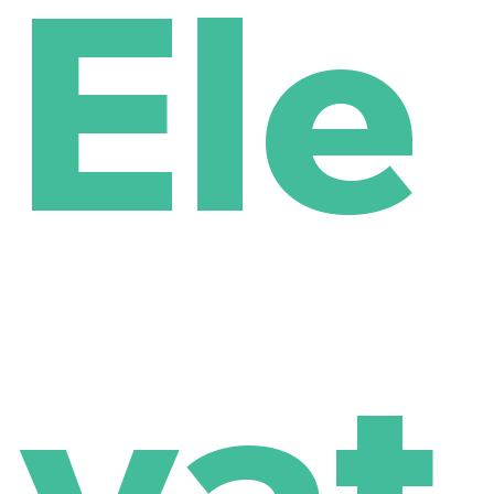
Ele
vat