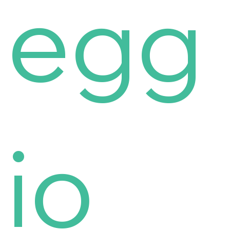
egg
io