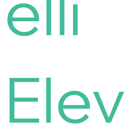
elli
Elev