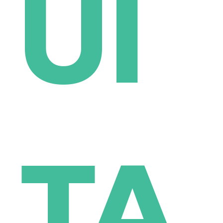
UI
TA