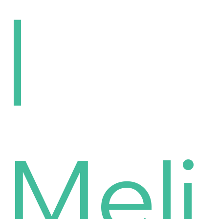
|
Meli