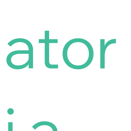
ator
i a