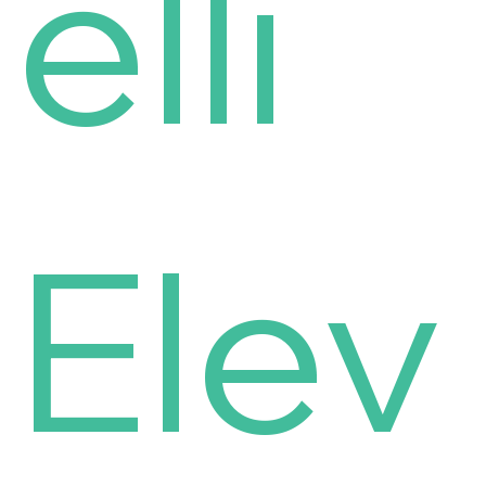
elli
Elev