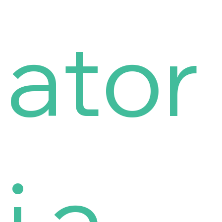
ator
i a