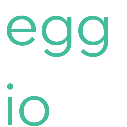
egg
io