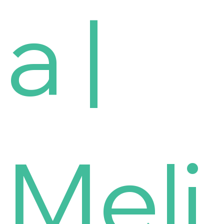
a |
Meli