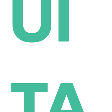
UI
TA