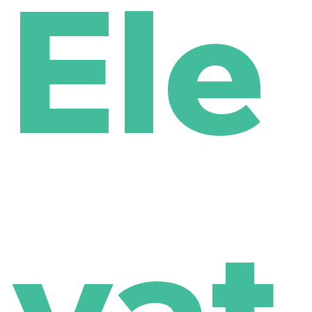
Ele
vat