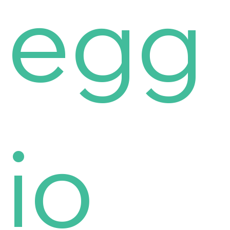
egg
io