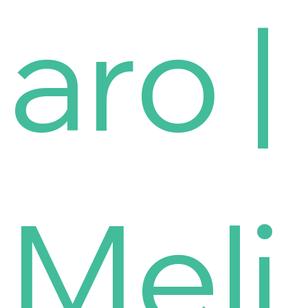
aro |
Meli