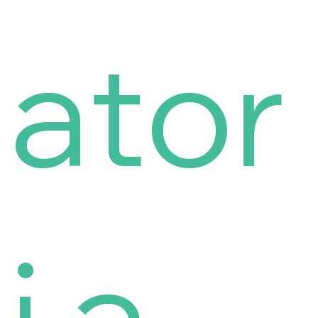
ator
i a