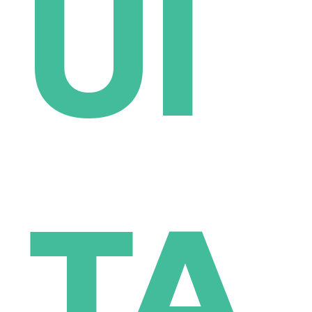
UI
TA