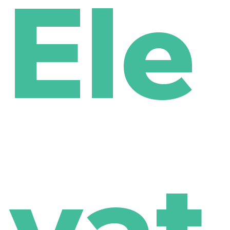
Ele
vat