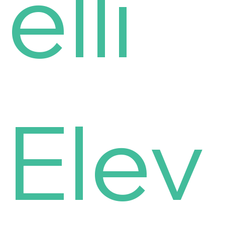
elli
Elev