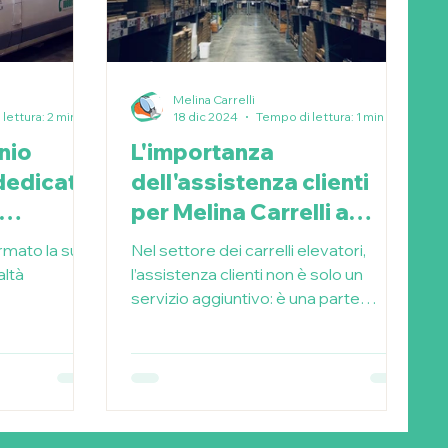
Melina Carrelli
lettura: 2 min
18 dic 2024
Tempo di lettura: 1 min
onio
L'importanza
 dedicata
dell'assistenza clienti
per Melina Carrelli a
Milano
rmato la sua
Nel settore dei carrelli elevatori,
altà
l’assistenza clienti non è solo un
servizio aggiuntivo: è una parte
essenziale del servizio.