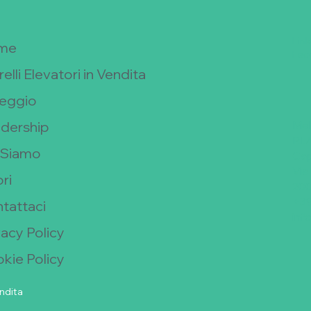
Lin
me
Fac
elli Elevatori in Vendita
eggio
Meli
dership
P.I
 Siamo
Cap
Via
ri
200
+39
tattaci
inf
vacy Policy
kie Policy
endita