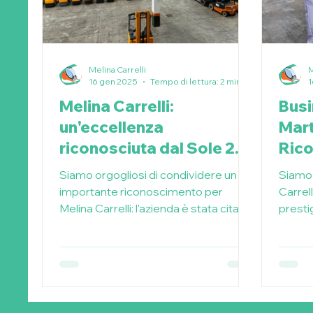
Melina Carrelli
M
16 gen 2025
Tempo di lettura: 2 min
1
Melina Carrelli:
Busi
un'eccellenza
Mart
riconosciuta dal Sole 24
Ric
Ore
Imp
Siamo orgogliosi di condividere un
Siamo 
importante riconoscimento per
Carrell
Melina Carrelli: l'azienda è stata citata
presti
in un articolo su Sole 24 Ore.
Top 1