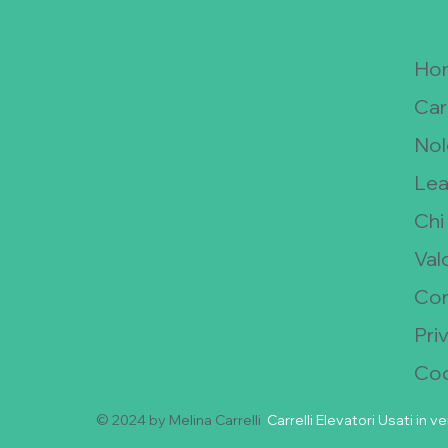
Ho
Carr
Nol
Lea
Chi
Valo
Con
Pri
Coo
© 2024 by Melina Carrelli
Carrelli Elevatori Usati in v