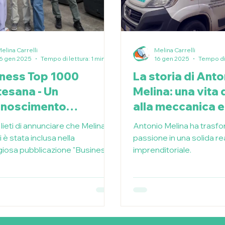
elina Carrelli
Melina Carrelli
6 gen 2025
Tempo di lettura: 1 min
16 gen 2025
Tempo di 
ness Top 1000
La storia di Ant
esana - Un
Melina: una vita
onoscimento
alla meccanica e
ortante
all’innovazione
lieti di annunciare che Melina
Antonio Melina ha trasfo
i è stata inclusa nella
passione in una solida re
giosa pubblicazione "Business
imprenditoriale.
000 Martesana"