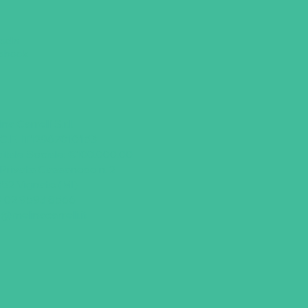
kedIn
ebook
na Carrelli S.r.l.
./C.F. IT12967010153
itale Sociale: €100.000,00
 Privata Cassanese n. 2
52 Vignate (MI)
 02 9593 8566
o@melinacarrelli.it