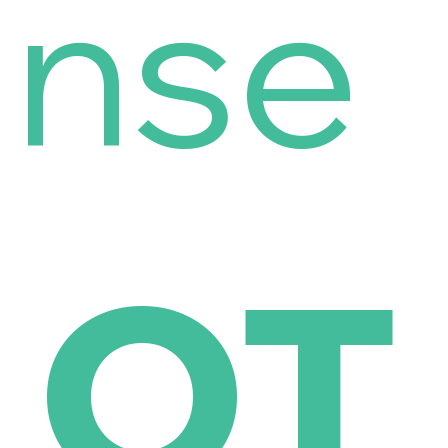
nse
OT