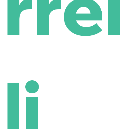
rrel
li