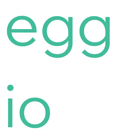
egg
io