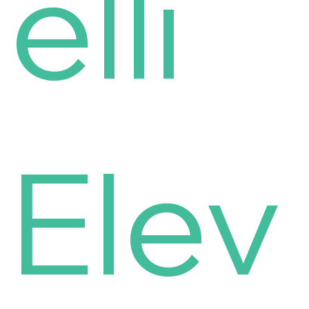
elli
Elev