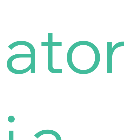
ator
i a